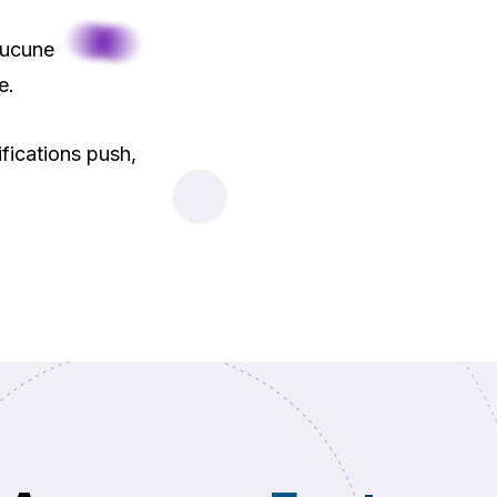
aucune
e.
fications push,