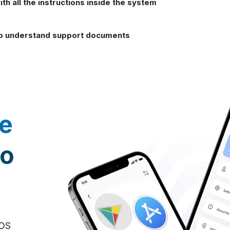
th all the instructions inside the system
to understand support documents
e
to
IOS