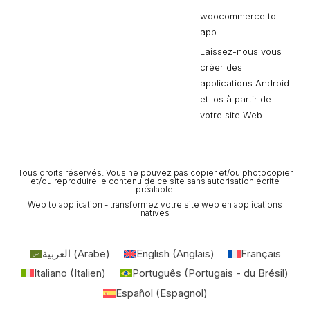
woocommerce to
app
Laissez-nous vous
créer des
applications Android
et Ios à partir de
votre site Web
Tous droits réservés. Vous ne pouvez pas copier et/ou photocopier
et/ou reproduire le contenu de ce site sans autorisation écrite
préalable.
Web to application - transformez votre site web en applications
natives
العربية
(
Arabe
)
English
(
Anglais
)
Français
Italiano
(
Italien
)
Português
(
Portugais - du Brésil
)
Español
(
Espagnol
)