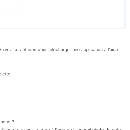
uivez ces étapes pour télécharger une application à l’aide
lette.
phone ?
d’abord scanner le code à l’aide de l’appareil photo de votre